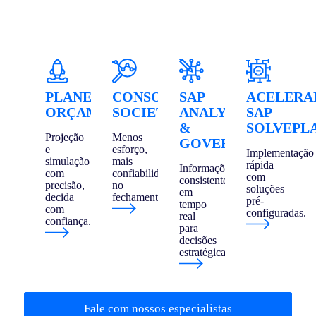
CONFIRA NOSSAS
SOLUÇÕES
PLANEJAMENTO
CONSOLIDAÇÃO
SAP
ACELERA
ORÇAMENTÁRIO
SOCIETÁRIA
ANALYTICS
SAP
&
SOLVEPL
Projeção
Menos
GOVERNANÇA
e
esforço,
Implementação
simulação
mais
rápida
Informações
com
confiabilidade
com
consistentes
precisão,
no
soluções
em
decida
fechamento.
pré-
tempo
com
configuradas.
real
confiança.
para
decisões
estratégicas.
Fale com nossos especialistas