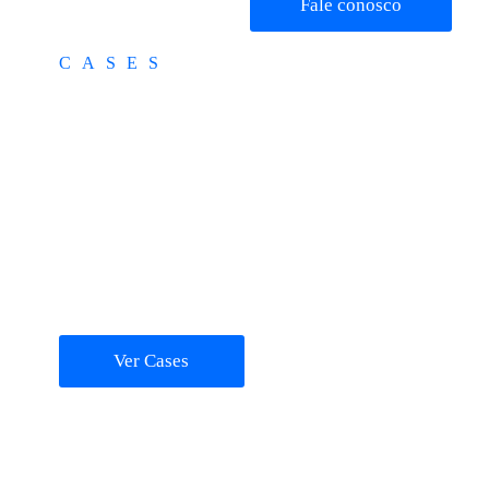
Fale conosco
CASES
“A parceria com a
MATRIX
Solveplan foi excelente do
começo ao fim. Sem
ENERGIA:
atraso e com um
especialista experiente”
CONSOLIDAÇÃO
SOCIETÁRIA
Em três meses, a empresa
conquistou automação,
agilidade e autonomia nos
processos financeiros,
otimizando operações e
reduzindo prazos de
fechamento.
Ver Cases