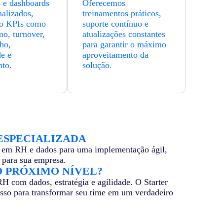
s e dashboards
Oferecemos
nalizados,
treinamentos práticos,
do KPIs como
suporte contínuo e
mo, turnover,
atualizações constantes
ho,
para garantir o máximo
de e
aproveitamento da
to.
solução.
ESPECIALIZADA
s em RH e dados para uma implementação ágil,
 para sua empresa.
O PRÓXIMO NÍVEL?
H com dados, estratégia e agilidade. O Starter
sso para transformar seu time em um verdadeiro