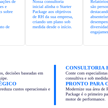
mações de
Nossa consultoria
Relatório
es e
inicial alinha o Starter
são perso
ts sobre
Package aos objetivos
destacan
de RH da sua empresa,
absenteís
criando um plano sob
desempen
to de
medida desde o início.
diversida
.
engajamen
CONSULTORIA 
os, decisões baseadas em
Conte com especialista
uipe.
consultiva e sob medida
ÉGICO
PRONTO PARA 
reduza custos operacionais e
Modernize sua área de R
Package é o primeiro pa
motor de performance.