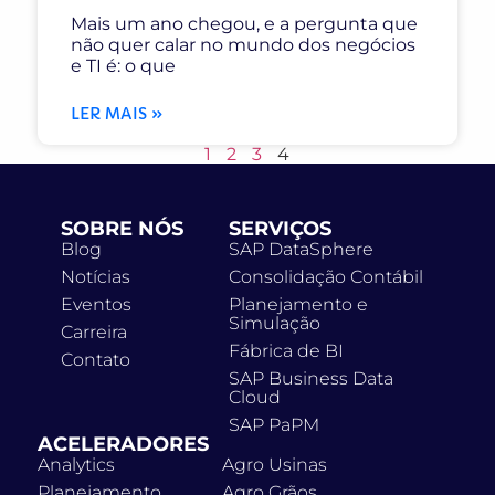
Mais um ano chegou, e a pergunta que
não quer calar no mundo dos negócios
e TI é: o que
LER MAIS »
1
2
3
4
SOBRE NÓS
SERVIÇOS
Blog
SAP DataSphere
Notícias
Consolidação Contábil
Eventos
Planejamento e
Simulação
Carreira
Fábrica de BI
Contato
SAP Business Data
Cloud
SAP PaPM
ACELERADORES
Analytics
Agro Usinas
Planejamento
Agro Grãos