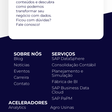
conteúdos e descubra
como podemos
transformar seu
negócio com dados.
Ficou com dúvidas?
Fale conosco!
SOBRE NÓS
SERVIÇOS
Blog
SAP DataSphere
Notícias
Consolidação Contábil
Eventos
Planejamento e
Simulação
Carreira
Fábrica de BI
Contato
SAP Business Data
Cloud
SAP PaPM
ACELERADORES
Analytics
Agro Usinas