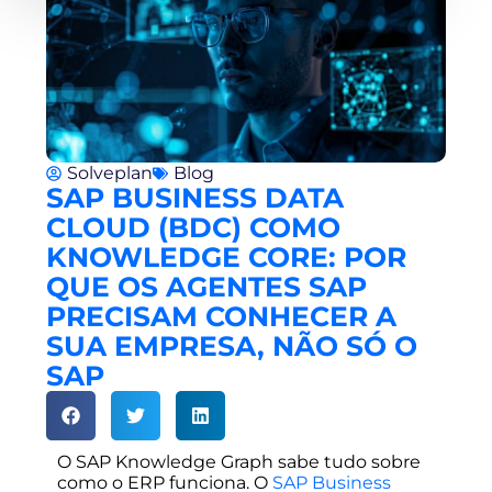
Solveplan
Blog
SAP BUSINESS DATA
CLOUD (BDC) COMO
KNOWLEDGE CORE: POR
QUE OS AGENTES SAP
PRECISAM CONHECER A
SUA EMPRESA, NÃO SÓ O
SAP
O SAP Knowledge Graph sabe tudo sobre
como o ERP funciona. O
SAP Business