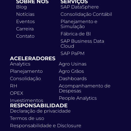
SOBRE NÓS
SERVIÇOS
Blog
SAP DataSphere
Notícias
Consolidação Contábil
Eventos
Planejamento e
Simulação
Carreira
Fábrica de BI
Contato
SAP Business Data
Cloud
SAP PaPM
ACELERADORES
Analytics
Agro Usinas
Planejamento
Agro Grãos
Consolidação
Dashboards
RH
Acompanhamento de
Despesas
OPEX
People Analytics
Investimentos
RESPONSABILIDADE
Declaração de privacidade
Termos de uso
Responsabilidade e Disclosure